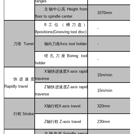
ranges
主轴中心高 Height from
1070mm
floor to spindle center
8
工位（槽刀盘）
-
8positions(Grooving tool disc)
刀塔 Turret
轴向刀座Axis tool holder
-
镗孔刀座Boring tool
-
holder
X
轴快进速度X-axis rapid
15m/min
traverse
快进速度
Rapidly travel
Z
轴快进速度Z-axis rapid
15m/min
traverse
X
轴行程X-axis travel
320mm
行程 Stroke
Z
轴行程 Z-axis travel
230mm
主轴电机Spindle servo