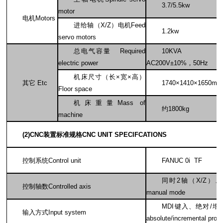
3.7/5.5kw
motor
电机Motors
进给轴（X/Z）电机Feed
1.2kw
servo motors
总电气容量 Required
10KVA
，
electric power
AC200V±10%，50Hz
机床尺寸（长×宽×高）
其它 Etc
1740
×1410×1650mm
Floor space
机床重量Mass of
约1800kg
machine
(2)CNC
装置标准规格CNC UNIT SPECIFCATIONS
控制系统Control unit
FANUC 0i TF
同时2轴（X/Z）、手动1轴 S
控制轴数Controlled axis
manual mode
MDI
键入、绝对/增量值同时
输入方式Input system
absolute/incremental pro