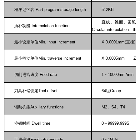
程序记忆容 Part program storage length
512KB
直线、锥面、圆弧、车螺纹Line
插补功能 Interpolation function
Circular interpolation、thre
最小设定单位Min. input increment
X:0.0001mm(
直径) Z
最小移动单位Min. traverse increment
X:0.0005mm Z:0
切削进给速度 Feed rate
1
～10000mm/min
刀具补偿设定Tool offset
64
组Group
辅助机能Auxiliary functions
M2
、S4、T4
停顿时间 Dwell time
0
～99999.999S
工进倍率Feed rate override
0
～150％