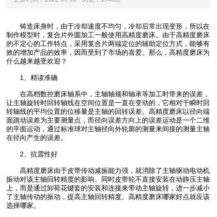
铸造床身时，由于冷却速度不均匀，冷却后常出现变形，所以在
制作模型时，复合片外圆加工一般使用高精度磨床。由于高精度磨床
的不定心的工作特点，采用复合片两端定位的辅助定位方式，能够有
效的增加产品的效率，因而受到了市场的喜爱。那么，高精度磨床为
什么越来越受欢迎？
1、精读准确
在高档数控磨床轴系中，主轴轴颈和轴承等加工时带来的误差，
让主轴旋转时回转轴线在空间位置是一直在变动的，它相对于瞬时回
转轴线的平均位置的位移量是主轴的回转误差。高精度磨床以径向端
面跳动误差为主要测量点，而径向误差方向上的误差运动是一个二维
的平面运动，通过标准球对主轴径向外轮廓的测量来间接的测量主轴
在径向产生的误差。
2、抗震性好
高精度磨床由于皮带传动减振能力强，就消除了主轴驱动电动机
振动对该主轴回转精度的影响。同时皮带轮不直接安装在动静压主轴
上，而是通过卸荷花键套的安装和连接来带动主轴旋转，进一步减小
了主轴传动的振动，提高主轴回转精度。高精度磨床哪家好点就应该
选择哪家。