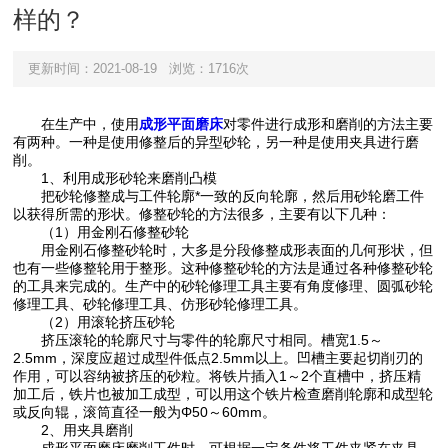
样的？
更新时间：2021-08-19
浏览：1716次
在生产中，使用
成形平面磨床
对零件进行成形和磨削的方法主要
有两种。一种是使用修整后的异型砂轮，另一种是使用夹具进行磨
削。
1、利用成形砂轮来磨削凸模
把砂轮修整成与工件轮廓*一致的反向轮廓，然后用砂轮磨工件
以获得所需的形状。修整砂轮的方法很多，主要有以下几种：
（1）用金刚石修整砂轮
用金刚石修整砂轮时，大多是分段修整成形表面的几何形状，但
也有一些修整轮用于整形。这种修整砂轮的方法是通过各种修整砂轮
的工具来完成的。生产中的砂轮修理工具主要有角度修理、圆弧砂轮
修理工具、砂轮修理工具、仿形砂轮修理工具。
（2）用滚轮挤压砂轮
挤压滚轮的轮廓尺寸与零件的轮廓尺寸相同。槽宽1.5～
2.5mm，深度应超过成型件低点2.5mm以上。凹槽主要起切削刃的
作用，可以容纳被挤压的砂粒。将铁片插入1～2个直槽中，挤压精
加工后，铁片也被加工成型，可以用这个铁片检查磨削轮廓和成型轮
或反向辊，滚筒直径一般为Φ50～60mm。
2、用夹具磨削
成形平面磨床磨削工件时，可根据一定条件将工件夹紧在夹具