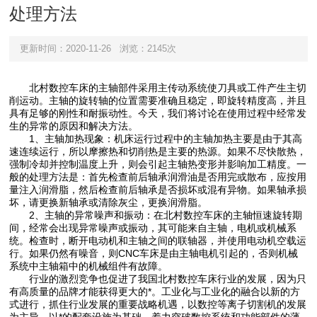
处理方法
更新时间：2020-11-26
浏览：2145次
北村数控车床的主轴部件采用主传动系统使刀具或工件产生主切
削运动。主轴的旋转轴的位置需要准确且稳定，即旋转精度高，并且
具有足够的刚性和耐振动性。今天，我们将讨论在使用过程中经常发
生的异常的原因和解决方法。
1、主轴加热现象：机床运行过程中的主轴加热主要是由于其高
速连续运行，所以摩擦热和切削热是主要的热源。如果不尽快散热，
强制冷却并控制温度上升，则会引起主轴热变形并影响加工精度。一
般的处理方法是：首先检查前后轴承润滑油是否用完或散布，应按用
量注入润滑脂，然后检查前后轴承是否损坏或混有异物。如果轴承损
坏，请更换新轴承或清除灰尘，更换润滑脂。
2、主轴的异常噪声和振动：在北村数控车床的主轴恒速旋转期
间，经常会出现异常噪声或振动，其可能来自主轴，电机或机械系
统。检查时，断开电动机和主轴之间的联轴器，并使用电动机空载运
行。如果仍然有噪音，则CNC车床是由主轴电机引起的，否则机械
系统中主轴箱中的机械组件有故障。
行业的激烈竞争也促进了我国北村数控车床行业的发展，因为只
有高质量的品牌才能获得更大的*。工业化与工业化的融合以新的方
式进行，抓住行业发展的重要战略机遇，以数控等离子切割机的发展
为主导，以*的配套设施为基础，着力突破数控系统和功能部件的薄