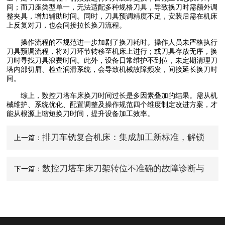
间；而刀座类型单一，无法适配多种规格刀具，导致换刀时需额外调
整夹具，增加辅助时间。同时，刀具预调精度不足，安装后需在机床
上反复对刀，也会间接拉长换刀流程。
操作流程的不规范进一步加剧了换刀耗时。操作人员未严格执行
刀具预调流程，将对刀环节转移至机床上进行；或刀具存放无序，换
刀时寻找刀具浪费时间。此外，设备日常维护不到位，未定期清理刀
塔内部切屑、检查润滑系统，会导致机械故障频发，间接延长换刀时
间。
综上，数控刀塔车床换刀时间过长是多因素叠加的结果。需从机
械维护、系统优化、配置调整及操作规范四个维度制定改进方案，才
能从根源上缩短换刀时间，提升设备加工效率。
排刀车铣复合机床：集成加工新标准，解锁
上一篇：
精密制造新效能
数控刀塔车床刀架转位不准确的故障诊断与
下一篇：
排除方法