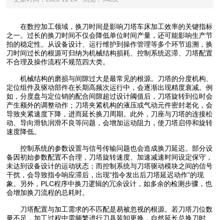
在数控加工领域，换刀时间是影响刀塔车床加工效率的关键指标
之一。过长的换刀时间不仅会降低单位时间产量，还可能影响生产节
拍的稳定性。从设备设计、运行维护到操作管理等多个环节追溯，换
刀时间过长的根源可归纳为机械结构损耗、控制系统迟滞、刀塔配置
不合理及操作流程不规范四大类。
机械结构的磨损与间隙过大是最常见的根源。刀塔的分度机构、
定位组件及驱动部件在长期高频次运行中，会逐渐出现精度衰减。例
如，分度盘与定位销的配合间隙超过设计阈值后，刀塔旋转到位时会
产生额外的调整动作；刀塔夹紧机构的液压或气动元件密封老化，会
导致夹紧速度下降，进而延长换刀周期。此外，刀座与刀塔的连接松
动、导向滑轨润滑不良等问题，会增加运动阻力，使刀塔启停和旋转
速度降低。
控制系统的参数设置与信号传输问题也会造成换刀延迟。部分设
备因初始参数配置不合理，刀塔旋转速度、加速减速时间设定保守，
未达到设备设计的运动状态；而控制系统与刀塔驱动模块之间的信号
干扰，会导致指令响应滞后，出现“指令发出后刀塔延迟动作”的现
象。另外，PLC程序中换刀逻辑的冗余设计，如多余的检测步骤，也
会增加换刀流程的总耗时。
刀塔配置与加工需求的不匹配是易被忽视的根源。若刀塔刀位数
量不足，加工过程中需频繁进行刀具装卸更换，自然延长总换刀时