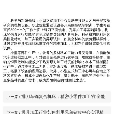
教学与科研领域，小型立式加工中心是培养技能人才与开展实验
研究的理想设备。职业院校通过该设备开展数控铣削实训，学生可在
直径300mm的工作台面上练习平面铣削、孔系加工等基础操作，机
床的仿真运行功能能避免误操作导致的刀具损坏。科研机构则利用其
柔性化特点，加工实验用的异形试件，如航空材料的疲劳测试样件，
通过定制夹具实现非标准零件的精准加工，为材料性能研究提供可靠
试件。​
小型零部件生产中，设备的多材料加工能力备受青睐。在新能源
汽车连接器加工中，可对铝合金壳体进行铣平面、攻螺纹等操作，主
轴的恒温控制功能减少了热变形对加工精度的影响；在木工机械配件
生产中，通过更换木工刀具，能对密度板、硬木等材料进行成型加
工，拓展了设备的应用边界。此外，小型立式加工中心可与自动上下
料装置组合，形成小型自动化生产线，满足电子、家电等行业中小批
量多品种的生产需求，成为柔性制造的“性价比之选”。​
排刀车铣复合机床：精密小零件加工的“全能
上一篇：
快手”​
模具加工行业如何利用兄弟钻攻中心实现精
下一篇：