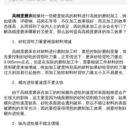
高精度磨床
‍能够对一些硬度较高的材料进行高效的磨削加工，例
如玻璃、淬硬钢、花岗石等等，不仅加工效果很好，而且加工的效率
也很高，从而得到了业内人士的肯定，因此很多加工企业会去专门了
解高精度磨床哪家好又便宜‍。那么如何提高高精度磨床‍的加工效果？
1、砂轮背吃刀量要根据材料增减
高精度磨床在对材料进行磨削加工时，要想控制好磨削质量，首
先要控制好砂轮的背部吃刀量，正常情况下，磨床砂轮背吃刀量在
0.005mm左右，但是在实际的磨削加工中，需要根据工件材料的性
质和硬度来做增减，例如加工硬度特别高的材料如果砂轮背的吃刀量
过大则容易引起烧伤，而加工较软材料时背吃刀量太小又不易磨光。
2、横向进给量速度不要太快
由于高精度磨床在加工的时候横向进给的速度对表面粗糙度会产
生很大的影响，这主要是因为镜面磨削的砂轮切削能力比较差，如果
横向进给速度较高，砂轮表面就会遭到破坏，所以不能让材料的表面
被磨削的非常光洁，因此要想获得理想的磨削加工效果，就要控制好
横向进给量。
3、纵向进给量不能太缓慢